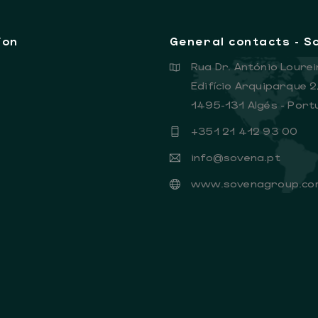
ion
General contacts - 
Rua Dr. António Lourei
Edifício Arquiparque 2
1495-131 Algés - Port
+351 21 412 93 00
info@sovena.pt
www.sovenagroup.co