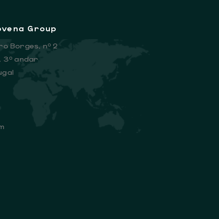
Sovena Group
ro Borges, nº 2
, 3º andar
ugal
m