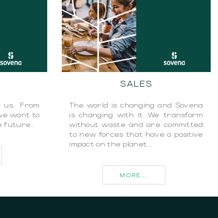
G
SALES
 us. From
The world is changing and Sovena
 we want to
is changing with it. We transform
e future..
without waste and are committed
to new forces that have a positive
impact on the planet....
MORE...