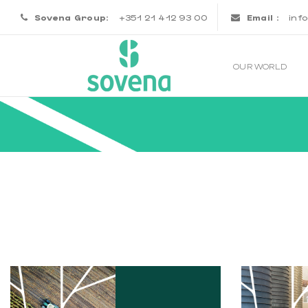
Sovena Group:
+351 21 412 93 00
Email :
inf
OUR WORLD
AGRICULTURE