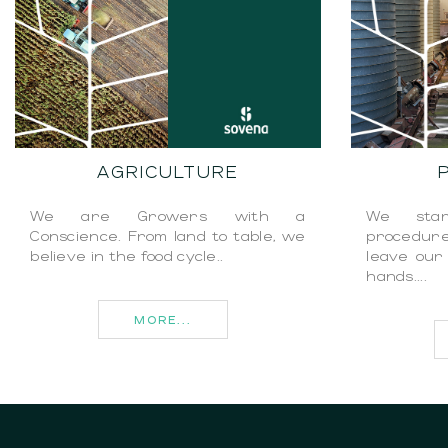
AGRICULTURE
We are Growers with a
We star
Conscience. From land to table, we
procedur
believe in the food cycle..
leave our 
hands....
MORE...