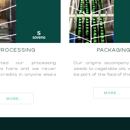
PROCESSING
PACKAGIN
ted our processing
Our origins accompany
es here and we never
seeds to vegetable oils,
credits in anyone else's
be part of the food of th
MORE...
MORE...