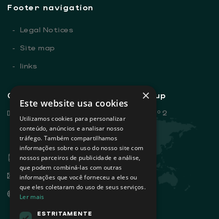
Footer navigation
-
Legal Notices
-
Site map
-
links
×
General contacts - Sovena Group
Este website usa cookies
Rua Dr. António Loureiro Borges, nº 2
Utilizamos cookies para personalizar
Edifício Arquiparque 2, 3º andar
conteúdo, anúncios e analisar nosso
tráfego. Também compartilhamos
1495-131 Algés - Portugal
informações sobre o uso do nosso site com
+351 21 412 93 00
nossos parceiros de publicidade e análise,
que podem combiná-las com outras
info@sovena.pt
informações que você forneceu a eles ou
que eles coletaram do uso de seus serviços.
www.sovenagroup.com
Ler mais
ESTRITAMENTE