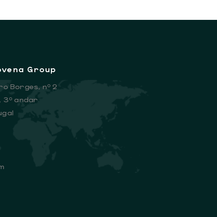
Sovena Group
ro Borges, nº 2
, 3º andar
ugal
m