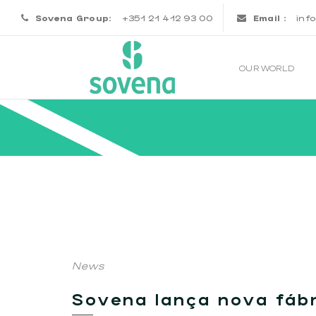
Sovena Group:
+351 21 412 93 00
Email :
inf
OUR WORLD
News
Sovena lança nova fáb