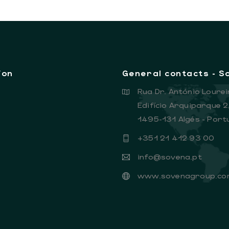
ion
General contacts - 
Rua Dr. António Lourei
Edifício Arquiparque 2
1495-131 Algés - Port
+351 21 412 93 00
info@sovena.pt
www.sovenagroup.co