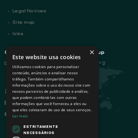
-
Legal Notices
-
Site map
-
links
×
General contacts - Sovena Group
Este website usa cookies
Rua Dr. António Loureiro Borges, nº 2
Utilizamos cookies para personalizar
Edifício Arquiparque 2, 3º andar
conteúdo, anúncios e analisar nosso
tráfego. Também compartilhamos
1495-131 Algés - Portugal
informações sobre o uso do nosso site com
+351 21 412 93 00
nossos parceiros de publicidade e análise,
que podem combiná-las com outras
info@sovena.pt
informações que você forneceu a eles ou
que eles coletaram do uso de seus serviços.
www.sovenagroup.com
Ler mais
ESTRITAMENTE
NECESSÁRIOS